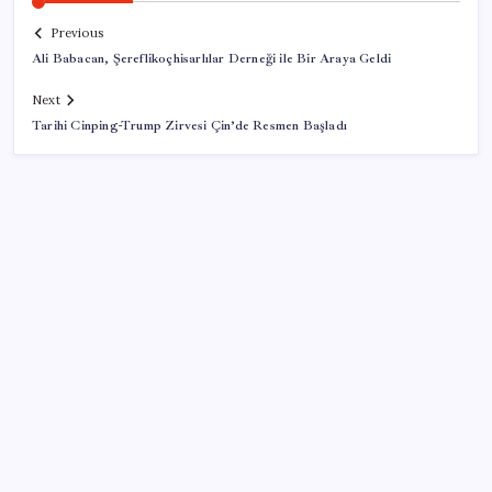
Previous
Ali Babacan, Şereflikoçhisarlılar Derneği ile Bir Araya Geldi
Next
Tarihi Cinping-Trump Zirvesi Çin’de Resmen Başladı
SON YAZILAR
Pezeşkiyan: Teslim olmaya zorlanırsak savaşırız,
boyun eğmeyiz
ABD, İran bağlantılı kripto para borsasına yaptırım