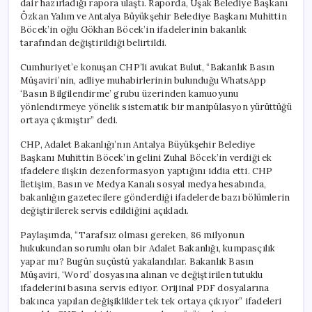
dair hazırladığı rapora ulaştı. Raporda, Uşak Belediye Başkanı
Özkan Yalım ve Antalya Büyükşehir Belediye Başkanı Muhittin
Böcek’in oğlu Gökhan Böcek’in ifadelerinin bakanlık
tarafından değiştirildiği belirtildi.
Cumhuriyet’e konuşan CHP’li avukat Bulut, “Bakanlık Basın
Müşaviri’nin, adliye muhabirlerinin bulunduğu WhatsApp
‘Basın Bilgilendirme’ grubu üzerinden kamuoyunu
yönlendirmeye yönelik sistematik bir manipülasyon yürüttüğü
ortaya çıkmıştır” dedi.
CHP, Adalet Bakanlığı’nın Antalya Büyükşehir Belediye
Başkanı Muhittin Böcek’in gelini Zuhal Böcek’in verdiği ek
ifadelere ilişkin dezenformasyon yaptığını iddia etti. CHP
İletişim, Basın ve Medya Kanalı sosyal medya hesabında,
bakanlığın gazetecilere gönderdiği ifadelerde bazı bölümlerin
değiştirilerek servis edildiğini açıkladı.
Paylaşımda, “Tarafsız olması gereken, 86 milyonun
hukukundan sorumlu olan bir Adalet Bakanlığı, kumpasçılık
yapar mı? Bugün suçüstü yakalandılar. Bakanlık Basın
Müşaviri, ‘Word’ dosyasına alınan ve değiştirilen tutuklu
ifadelerini basına servis ediyor. Orijinal PDF dosyalarına
bakınca yapılan değişiklikler tek tek ortaya çıkıyor” ifadeleri