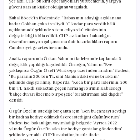
yer aldı. CHP, bu kirli operasyonları yürütenlerin, yargıya
güveni sarsan kişiler olduğunu vurguladı.
Zuhal Böcek’in ifadesinde, “Babasının adaylığı açıklanana
kadar Gökhan çok stresliydi. ‘O kadar para verdik hâlâ
açıklanmadı’ şeklinde sitem ediyordu” cümlesinin
değiştirildiği iddia edildi. CHP avukatları, bakanlığın
dezenformasyon çalışmasına dair hazırladıkları raporu
Cumhuriyet gazetesine sundu.
Analiz raporunda Özkan Yalım’ın ifadelerinde toplamda 5
değişiklik yapıldığı kaydedildi. Örneğin, Yalım’ın “Eve
yaklaşınca Özgür Özel’i WhatsApp üzerinden aradım” ifadesi,
“Bu paranın 200 bin TL’sini Manisa’daki evine bıraktım”
şeklinde değiştirilmiş. Raporda, “Koca bir parti liderinin, 200
bin TL nakdi sokaktan geçen herhangi birinin alabileceği
‘bahçe duvarı üzerine bir poşetle’ bıraktırması akıl dışıdır”
denildi.
Özgür Özel’in istediği bir çanta için “Ben bu çantayı sevdiği
bir kadına hediye edilmek üzere istediğini düşünüyorum”
ifadesi ise, bakanlığın yayımladığı belgede “Ayrıca 2022
yılında Özgür Özel’in ailesine hediye çantalar gönderdim”
şeklinde yer aldı. CHP’li avukatlar, bu tür ifade