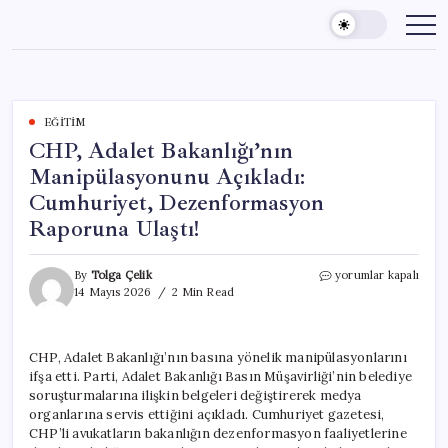
Skip
to
content
EĞITIM
CHP, Adalet Bakanlığı’nın
Manipülasyonunu Açıkladı:
Cumhuriyet, Dezenformasyon
Raporuna Ulaştı!
CHP,
By
Tolga Çelik
yorumlar kapalı
Adalet
14 Mayıs 2026
2 Min Read
Bakanlığı’nın
Manipülasyonunu
Açıkladı:
CHP, Adalet Bakanlığı’nın basına yönelik manipülasyonlarını
Cumhuriyet,
ifşa etti. Parti, Adalet Bakanlığı Basın Müşavirliği’nin belediye
Dezenformasyon
Raporuna
soruşturmalarına ilişkin belgeleri değiştirerek medya
Ulaştı!
organlarına servis ettiğini açıkladı. Cumhuriyet gazetesi,
için
CHP’li avukatların bakanlığın dezenformasyon faaliyetlerine