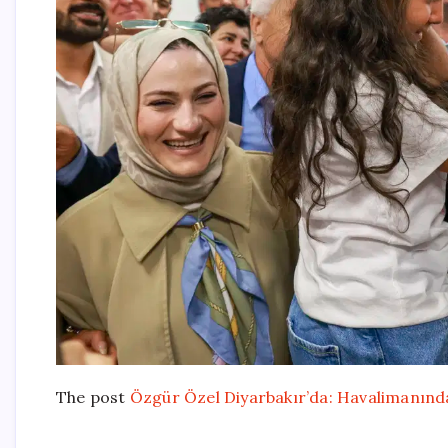
The post
Özgür Özel Diyarbakır’da: Havalimanında 