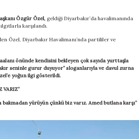
Diyarbakır’da:
Havalimanında
zılgıtlarla
Başkanı Özgür Özel,
geldiği Diyarbakır’da havalimanında
karşılandı
lgıtlarla karşılandı.
için
en Özel, Diyarbakır Havalimanı’nda partililer ve
aalanı önünde kendisini bekleyen çok sayıda yurttaşla
kır seninle gurur duyuyor” sloganlarıyla ve davul zurna
zel’e yoğun ilgi gösterildi.
 VARIZ”
a bakmadan yürüyün çünkü biz varız. Amed butlana karşı”