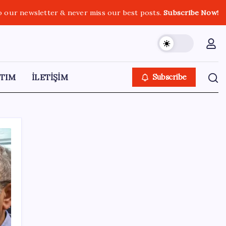
o our newsletter & never miss our best posts.
Subscribe Now!
TIM
İLETİŞİM
Subscribe
SON YAZILAR
Madenciler Meclis’e yürüyor