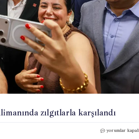
imanında zılgıtlarla karşılandı
Özgür
yorumlar kapal
Özel