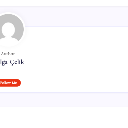
Author
lga Çelik
Follow Me