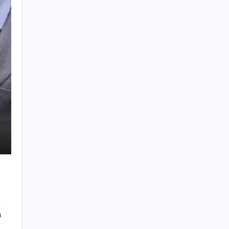
ABD’de su tesislerine siber saldırı
Sony Tepkilere Kulak Asmadı: PlayStation
Disk Kararı Devam Ediyor
CHP Manisa İl Başkanlığı’nda kavga: 1 yaralı
ChatGPT artık ünlü yazarların tarzını taklit
etmeyi reddediyor
Azimut Holding/ Salar: Onaylardan sonra
Yapı Kredi’nin dağıtım ağlarına entegre
olacağız
Zeki Yavru’nun yeni adresi belli oldu
Kene kabusuna karşı kanatlı önlem: Sivas’ta
bin keklik kene avı için doğaya salındı
Patronun adını çalıp, 45 milyonluk vurguna
imza attılar
Türkiye bu kadın doktoru konuşuyor!
ı