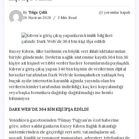
Kıbrıs’a
By
Tolga Çelik
yorumlar kapalı
giriş
26 Haziran 2026
3 Min Read
çıkış
yapanların
kimlik
bilgileri
çalındı:
Dark
Kuzey Kıbrıs, ülke tarihinin en büyük veri ihlali iddialarından
Web’de
biriyle gündemde. Devletin sağlık sistemine kayıtlı 364 bin 36
364
kişiye ait kişisel ve tıbbi veriler hacker forumlarında paylaşıldı.
bin
Kıbrıs’a giriş çıkış yapan 340 bin kişinin de verilerinin dijital
kişi
hırsızlar tarafından Dark Web’de konuşulurken yaklaşık beş
ifşa
buçuk aydır internetin karanlık ağında yayında olan bu
edildi
için
verilerin kimler tarafından indirildiği, kaç kez kopyalandığı
veya başka forumlara dağıtılıp dağıtılmadığı ise henüz
bilinmiyor.
DARK WEB’DE 364 BİN KİŞİ İFŞA EDİLDİ
Yenidüzen gazetesinden Tümay Tuğyan’ın özel haberine
göre, siber saldırganların Kuzey Kıbrıs Sağlık Bakanlığı
sistemlerinden ele geçirdiği veri seti; vatandaşların ad,
soyadı, kimlik ve pasaport numaraları, adresleri, telefonları ile