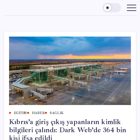
Skip
to
content
EĞITIM
HABER
SAĞLIK
Kıbrıs’a giriş çıkış yapanların kimlik
bilgileri çalındı: Dark Web’de 364 bin
kişi ifşa edildi