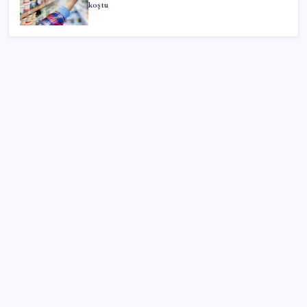
koştu
SON YAZILAR
Madenciler Meclis’e yürüyor
ABD’de su tesislerine siber saldırı
Sony Tepkilere Kulak Asmadı: PlayStation Disk
Kararı Devam Ediyor
CHP Manisa İl Başkanlığı’nda kavga: 1 yaralı
ChatGPT artık ünlü yazarların tarzını taklit etmeyi