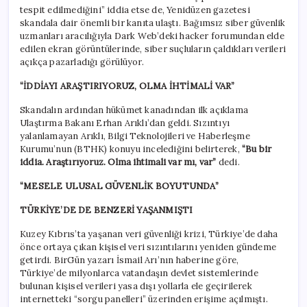
tespit edilmediğini” iddia etse de, Yenidüzen gazetesi
skandala dair önemli bir kanıta ulaştı. Bağımsız siber güvenlik
uzmanları aracılığıyla Dark Web’deki hacker forumundan elde
edilen ekran görüntülerinde, siber suçluların çaldıkları verileri
açıkça pazarladığı görülüyor.
“İDDİAYI ARAŞTIRIYORUZ, OLMA İHTİMALİ VAR”
Skandalın ardından hükümet kanadından ilk açıklama
Ulaştırma Bakanı Erhan Arıklı’dan geldi. Sızıntıyı
yalanlamayan Arıklı, Bilgi Teknolojileri ve Haberleşme
Kurumu’nun (BTHK) konuyu incelediğini belirterek,
“Bu bir
iddia. Araştırıyoruz. Olma ihtimali var mı, var”
dedi.
“MESELE ULUSAL GÜVENLİK BOYUTUNDA”
TÜRKİYE’DE DE BENZERİ YAŞANMIŞTI
Kuzey Kıbrıs’ta yaşanan veri güvenliği krizi, Türkiye’de daha
önce ortaya çıkan kişisel veri sızıntılarını yeniden gündeme
getirdi. BirGün yazarı İsmail Arı’nın haberine göre,
Türkiye’de milyonlarca vatandaşın devlet sistemlerinde
bulunan kişisel verileri yasa dışı yollarla ele geçirilerek
internetteki “sorgu panelleri” üzerinden erişime açılmıştı.