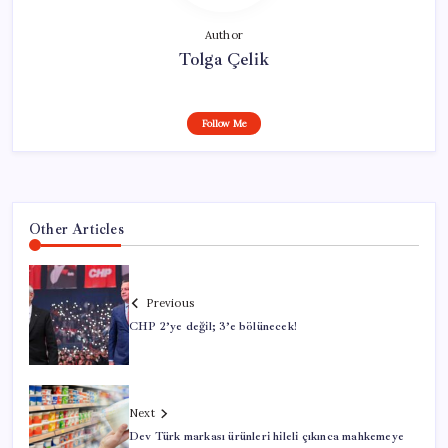
Author
Tolga Çelik
Follow Me
Other Articles
Previous
CHP 2’ye değil; 3’e bölünecek!
Next
Dev Türk markası ürünleri hileli çıkınca mahkemeye