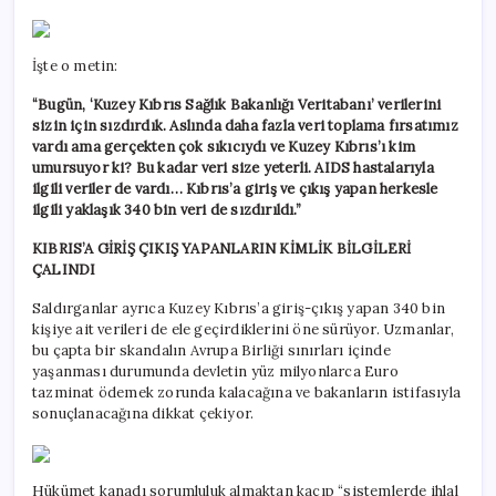
İşte o metin:
“Bugün, ‘Kuzey Kıbrıs Sağlık Bakanlığı Veritabanı’ verilerini
sizin için sızdırdık. Aslında daha fazla veri toplama fırsatımız
vardı ama gerçekten çok sıkıcıydı ve Kuzey Kıbrıs’ı kim
umursuyor ki? Bu kadar veri size yeterli. AIDS hastalarıyla
ilgili veriler de vardı… Kıbrıs’a giriş ve çıkış yapan herkesle
ilgili yaklaşık 340 bin veri de sızdırıldı.”
KIBRIS’A GİRİŞ ÇIKIŞ YAPANLARIN KİMLİK BİLGİLERİ
ÇALINDI
Saldırganlar ayrıca Kuzey Kıbrıs’a giriş-çıkış yapan 340 bin
kişiye ait verileri de ele geçirdiklerini öne sürüyor. Uzmanlar,
bu çapta bir skandalın Avrupa Birliği sınırları içinde
yaşanması durumunda devletin yüz milyonlarca Euro
tazminat ödemek zorunda kalacağına ve bakanların istifasıyla
sonuçlanacağına dikkat çekiyor.
Hükümet kanadı sorumluluk almaktan kaçıp “sistemlerde ihlal