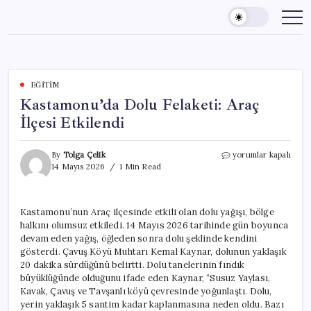
Skip
to
content
EĞITIM
Kastamonu’da Dolu Felaketi: Araç
İlçesi Etkilendi
Kastamonu’da
By
Tolga Çelik
yorumlar kapalı
Dolu
14 Mayıs 2026
1 Min Read
Felaketi:
Araç
İlçesi
Kastamonu’nun Araç ilçesinde etkili olan dolu yağışı, bölge
Etkilendi
halkını olumsuz etkiledi. 14 Mayıs 2026 tarihinde gün boyunca
için
devam eden yağış, öğleden sonra dolu şeklinde kendini
gösterdi. Çavuş Köyü Muhtarı Kemal Kaynar, dolunun yaklaşık
20 dakika sürdüğünü belirtti. Dolu tanelerinin fındık
büyüklüğünde olduğunu ifade eden Kaynar, “Susuz Yaylası,
Kavak, Çavuş ve Tavşanlı köyü çevresinde yoğunlaştı. Dolu,
yerin yaklaşık 5 santim kadar kaplanmasına neden oldu. Bazı