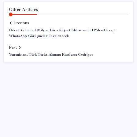
Other Articles
Previous
Özkan Yalım’ın 1 Milyon Euro Rüşvet İddiasına CHP’den Cevap:
WhatsApp Görüşmeleri İncelenecek
Next
Yunanistan, Türk Turist Akınına Kısıtlama Getiriyor
SON YAZILAR
Pezeşkiyan: Teslim olmaya zorlanırsak savaşırız,