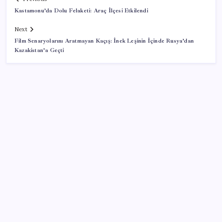
Kastamonu’da Dolu Felaketi: Araç İlçesi Etkilendi
Next
Film Senaryolarını Aratmayan Kaçış: İnek Leşinin İçinde Rusya’dan
Kazakistan’a Geçti
SON YAZILAR
İBB Davası’nda yeni gelişme: Tahliye kararı çıkmadı!
Dervişoğlu’ndan ‘Bayrak kaldırıyorum’ mitingine
çağrı