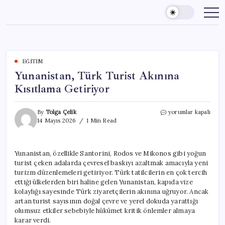
Skip
to
content
EĞITIM
Yunanistan, Türk Turist Akınına
Kısıtlama Getiriyor
Yunanistan,
By
Tolga Çelik
yorumlar kapalı
Türk
14 Mayıs 2026
1 Min Read
Turist
Akınına
Kısıtlama
Yunanistan, özellikle Santorini, Rodos ve Mikonos gibi yoğun
Getiriyor
turist çeken adalarda çevresel baskıyı azaltmak amacıyla yeni
için
turizm düzenlemeleri getiriyor. Türk tatilcilerin en çok tercih
ettiği ülkelerden biri haline gelen Yunanistan, kapıda vize
kolaylığı sayesinde Türk ziyaretçilerin akınına uğruyor. Ancak
artan turist sayısının doğal çevre ve yerel dokuda yarattığı
olumsuz etkiler sebebiyle hükümet kritik önlemler almaya
karar verdi.