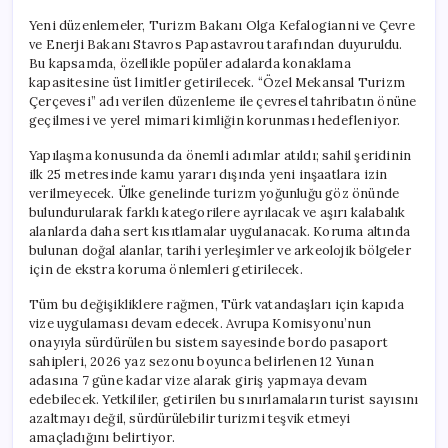
Yeni düzenlemeler, Turizm Bakanı Olga Kefalogianni ve Çevre
ve Enerji Bakanı Stavros Papastavrou tarafından duyuruldu.
Bu kapsamda, özellikle popüler adalarda konaklama
kapasitesine üst limitler getirilecek. “Özel Mekansal Turizm
Çerçevesi” adı verilen düzenleme ile çevresel tahribatın önüne
geçilmesi ve yerel mimari kimliğin korunması hedefleniyor.
Yapılaşma konusunda da önemli adımlar atıldı; sahil şeridinin
ilk 25 metresinde kamu yararı dışında yeni inşaatlara izin
verilmeyecek. Ülke genelinde turizm yoğunluğu göz önünde
bulundurularak farklı kategorilere ayrılacak ve aşırı kalabalık
alanlarda daha sert kısıtlamalar uygulanacak. Koruma altında
bulunan doğal alanlar, tarihi yerleşimler ve arkeolojik bölgeler
için de ekstra koruma önlemleri getirilecek.
Tüm bu değişikliklere rağmen, Türk vatandaşları için kapıda
vize uygulaması devam edecek. Avrupa Komisyonu’nun
onayıyla sürdürülen bu sistem sayesinde bordo pasaport
sahipleri, 2026 yaz sezonu boyunca belirlenen 12 Yunan
adasına 7 güne kadar vize alarak giriş yapmaya devam
edebilecek. Yetkililer, getirilen bu sınırlamaların turist sayısını
azaltmayı değil, sürdürülebilir turizmi teşvik etmeyi
amaçladığını belirtiyor.