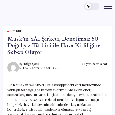
Skip
to
content
HABER
Musk’ın xAI Şirketi, Denetimsiz 50
Doğalgaz Türbini ile Hava Kirliliğine
Sebep Oluyor
Musk’ın
By
Tolga Çelik
yorumlar kapalı
xAI
14 Mayıs 2026
1 Min Read
Şirketi,
Denetimsiz
50
Elon Musk’ın xAI şirketi, Mississippi’deki veri merkezinde
Doğalgaz
yaklaşık 50 doğalgaz türbini işletiyor. Ancak bu enerji
Türbini
ile
santralleri, mevcut yasal boşluklar nedeniyle eyalet tarafından
Hava
denetlenmiyor. NAACP (Ulusal Renkliler Gelişim Derneği),
Kirliliğine
bölgedeki hava kalitesinin türbinlerden kaynaklanan
Sebep
kontrolsüz emisyonlar nedeniyle olumsuz etkilendiğini
Oluyor
savunarak, bu duruma karşı hukuki işlem başlattı.