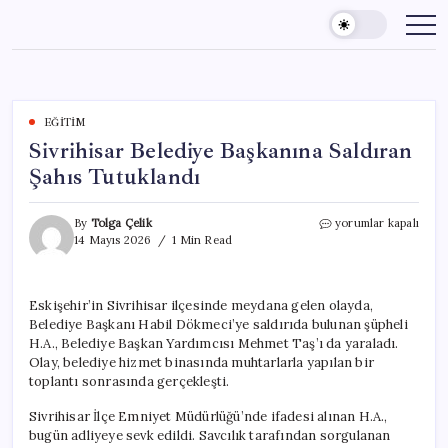
Skip
to
content
EĞITIM
Sivrihisar Belediye Başkanına Saldıran
Şahıs Tutuklandı
Sivrihisar
By
Tolga Çelik
yorumlar kapalı
Belediye
14 Mayıs 2026
1 Min Read
Başkanına
Saldıran
Şahıs
Eskişehir’in Sivrihisar ilçesinde meydana gelen olayda,
Tutuklandı
Belediye Başkanı Habil Dökmeci’ye saldırıda bulunan şüpheli
için
H.A., Belediye Başkan Yardımcısı Mehmet Taş’ı da yaraladı.
Olay, belediye hizmet binasında muhtarlarla yapılan bir
toplantı sonrasında gerçekleşti.
Sivrihisar İlçe Emniyet Müdürlüğü’nde ifadesi alınan H.A.,
bugün adliyeye sevk edildi. Savcılık tarafından sorgulanan