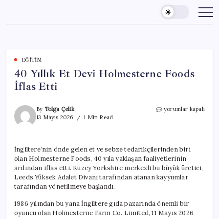
Skip
to
content
EĞITIM
40 Yıllık Et Devi Holmesterne Foods
İflas Etti
40
By
Tolga Çelik
yorumlar kapalı
Yıllık
13 Mayıs 2026
1 Min Read
Et
Devi
Holmesterne
İngiltere’nin önde gelen et ve sebze tedarikçilerinden biri
Foods
olan Holmesterne Foods, 40 yıla yaklaşan faaliyetlerinin
İflas
Etti
ardından iflas etti. Kuzey Yorkshire merkezli bu büyük üretici,
için
Leeds Yüksek Adalet Divanı tarafından atanan kayyumlar
tarafından yönetilmeye başlandı.
1986 yılından bu yana İngiltere gıda pazarında önemli bir
oyuncu olan Holmesterne Farm Co. Limited, 11 Mayıs 2026