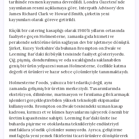
tarihinde resmen kayyuma devredildi. Londra Gazetesi’nde
yayımlanan resmi açıklamaya göre, Interpath Advisory’den
James Richard Clark ve Howard Smith, şirketin yeni
kayyumları olarak göreve getirildi.
Küçük bir catering kasaplığı olarak 1980’li yılların ortasında
faaliyete geçen Holmesterne, zamanla gıda hizmeti ve
perakende sektörüne ürün sağlayan dev bir işletmeye dönüştü.
Şirket, Kuzey Yorkshire’da bulunan Brompton on Swale ve
Leeming Bar’daki iki büyük tesisinde faaliyet gösteriyordu.
Çiğ, pişmiş, dondurulmuş ve oda sıcaklığında saklanabilen
geniş bir ürün yelpazesi sunan Holmesterne, özellikle katma
değerli et ürünleri ve hazır sebze çözümleriyle tanınmaktaydı.
Holmesterne Foods, yalnızca bir tedarikçi değil, aynı
zamanda gelişmiş bir üretim merkeziydi. Tasarımlarında
ekstrüzyon, dilimleme, marinasyon ve fırınlama gibi karmaşık
işlemleri gerçekleştirebilen yüksek teknolojili ekipmanlar
kullanıyordu. Brompton on Swale tesisindeki uzman kasap
kadrosu, kırmızı et ve kümes hayvanlarını işleyerek önemli bir
üretim kapasitesine sahipti. Leeming Bar’daki ünite ise
buharda pişirme ve otoklavlama teknikleriyle endüstriyel
mutfaklara yönelik çözümler sunuyordu. Ayrıca, geliştirme
mutfağıyla yeni yemek fikirlerini ticari ürünlere dönüştürerek