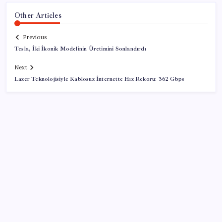
Other Articles
Previous
Tesla, İki İkonik Modelinin Üretimini Sonlandırdı
Next
Lazer Teknolojisiyle Kablosuz İnternette Hız Rekoru: 362 Gbps
SON YAZILAR
Pezeşkiyan: Teslim olmaya zorlanırsak savaşırız,