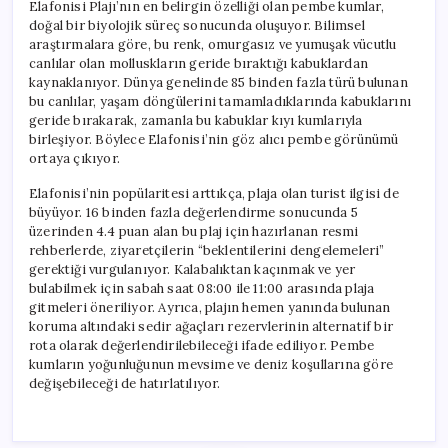
Elafonisi Plajı’nın en belirgin özelliği olan pembe kumlar,
doğal bir biyolojik süreç sonucunda oluşuyor. Bilimsel
araştırmalara göre, bu renk, omurgasız ve yumuşak vücutlu
canlılar olan molluskların geride bıraktığı kabuklardan
kaynaklanıyor. Dünya genelinde 85 binden fazla türü bulunan
bu canlılar, yaşam döngülerini tamamladıklarında kabuklarını
geride bırakarak, zamanla bu kabuklar kıyı kumlarıyla
birleşiyor. Böylece Elafonisi’nin göz alıcı pembe görünümü
ortaya çıkıyor.
Elafonisi’nin popülaritesi arttıkça, plaja olan turist ilgisi de
büyüyor. 16 binden fazla değerlendirme sonucunda 5
üzerinden 4.4 puan alan bu plaj için hazırlanan resmi
rehberlerde, ziyaretçilerin “beklentilerini dengelemeleri”
gerektiği vurgulanıyor. Kalabalıktan kaçınmak ve yer
bulabilmek için sabah saat 08:00 ile 11:00 arasında plaja
gitmeleri öneriliyor. Ayrıca, plajın hemen yanında bulunan
koruma altındaki sedir ağaçları rezervlerinin alternatif bir
rota olarak değerlendirilebileceği ifade ediliyor. Pembe
kumların yoğunluğunun mevsime ve deniz koşullarına göre
değişebileceği de hatırlatılıyor.