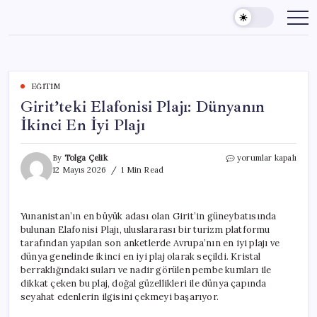
Skip
to
content
EĞITIM
Girit’teki Elafonisi Plajı: Dünyanın
İkinci En İyi Plajı
Girit’teki
By
Tolga Çelik
yorumlar kapalı
Elafonisi
12 Mayıs 2026
1 Min Read
Plajı:
Dünyanın
İkinci
Yunanistan’ın en büyük adası olan Girit’in güneybatısında
En
bulunan Elafonisi Plajı, uluslararası bir turizm platformu
İyi
Plajı
tarafından yapılan son anketlerde Avrupa’nın en iyi plajı ve
için
dünya genelinde ikinci en iyi plaj olarak seçildi. Kristal
berraklığındaki suları ve nadir görülen pembe kumları ile
dikkat çeken bu plaj, doğal güzellikleri ile dünya çapında
seyahat edenlerin ilgisini çekmeyi başarıyor.