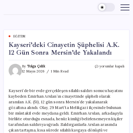
Skip
to
content
EĞITIM
Kayseri’deki Cinayetin Şüphelisi A.K.
12 Gün Sonra Mersin’de Yakalandı
Kayseri’deki
By
Tolga Çelik
yorumlar kapalı
Cinayetin
12 Mayıs 2026
1 Min Read
Şüphelisi
A.K.
12
Kayseri’de bir evde gerçekleşen silahlı saldırı sonucu hayatını
Gün
kaybeden Emirhan Arslan’ın cinayetinde şüpheli olarak
Sonra
Mersin’de
aranılan A.K. (51), 12 gün sonra Mersin’de yakalanarak
Yakalandı
gözaltına alındı. Olay, 29 Mart’ta Melikgazi ilçesinde bulunan
için
bir müstakil evde meydana geldi. Emirhan Arslan, arkadaşıyla
birlikte oturduğu esnada, henüz kimliği belirlenemeyen kişiler
tarafından saldırıya uğradı. Saldırganlarla Arslan arasında
çıkan tartışma, kısa sürede silahlı kavgaya dönüştü ve