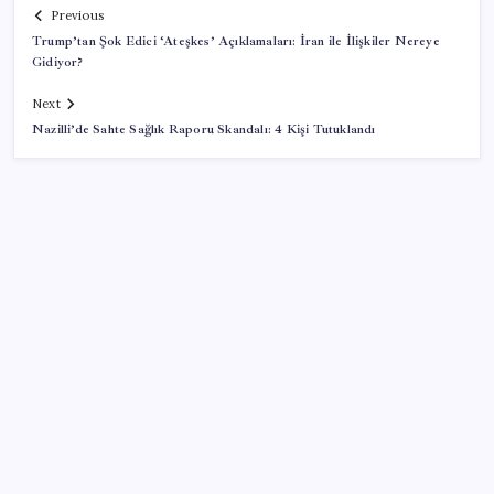
Previous
Trump’tan Şok Edici ‘Ateşkes’ Açıklamaları: İran ile İlişkiler Nereye
Gidiyor?
Next
Nazilli’de Sahte Sağlık Raporu Skandalı: 4 Kişi Tutuklandı
SON YAZILAR
Ekonomide 1987 çöküşü mümkün… Efsane yatırımcı
Michael Burry’den rekor kıran borsada felaket
senaryosu