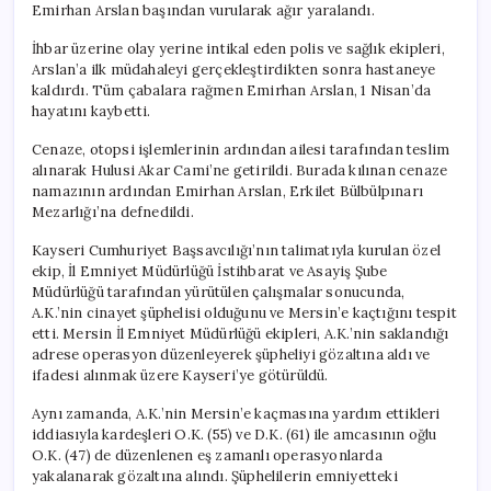
Emirhan Arslan başından vurularak ağır yaralandı.
İhbar üzerine olay yerine intikal eden polis ve sağlık ekipleri,
Arslan’a ilk müdahaleyi gerçekleştirdikten sonra hastaneye
kaldırdı. Tüm çabalara rağmen Emirhan Arslan, 1 Nisan’da
hayatını kaybetti.
Cenaze, otopsi işlemlerinin ardından ailesi tarafından teslim
alınarak Hulusi Akar Cami’ne getirildi. Burada kılınan cenaze
namazının ardından Emirhan Arslan, Erkilet Bülbülpınarı
Mezarlığı’na defnedildi.
Kayseri Cumhuriyet Başsavcılığı’nın talimatıyla kurulan özel
ekip, İl Emniyet Müdürlüğü İstihbarat ve Asayiş Şube
Müdürlüğü tarafından yürütülen çalışmalar sonucunda,
A.K.’nin cinayet şüphelisi olduğunu ve Mersin’e kaçtığını tespit
etti. Mersin İl Emniyet Müdürlüğü ekipleri, A.K.’nin saklandığı
adrese operasyon düzenleyerek şüpheliyi gözaltına aldı ve
ifadesi alınmak üzere Kayseri’ye götürüldü.
Aynı zamanda, A.K.’nin Mersin’e kaçmasına yardım ettikleri
iddiasıyla kardeşleri O.K. (55) ve D.K. (61) ile amcasının oğlu
O.K. (47) de düzenlenen eş zamanlı operasyonlarda
yakalanarak gözaltına alındı. Şüphelilerin emniyetteki