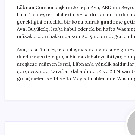
Lübnan Cumhurbaşkanı Joseph Avn, ABD’nin Beyrut B
İsrail’in ateşkes ihlallerini ve saldırılarını durdu
gerektiğini öncelikli bir konu olarak gündeme get
Avn, Büyükelçi İsa’yı kabul ederek, bu hafta Washi
müzakereleri hakkında son gelişmeleri değerlendir
Avn, İsrail’in ateşkes anlaşmasına uyması ve güneyd
durdurması için güçlü bir müdahaleye ihtiyaç oldu
ateşkese rağmen İsrail, Lübnan’a yönelik saldırı
çerçevesinde, taraflar daha önce 14 ve 23 Nisan t
görüşmeler ise 14 ve 15 Mayıs tarihlerinde Washing