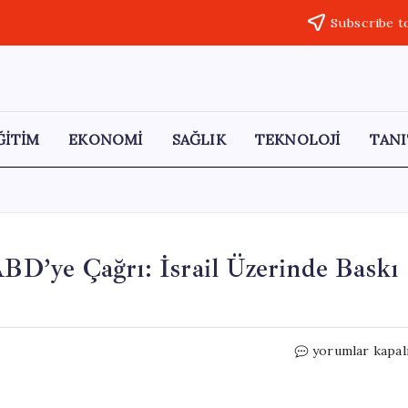
Subscribe t
ĞİTİM
EKONOMİ
SAĞLIK
TEKNOLOJİ
TANI
D’ye Çağrı: İsrail Üzerinde Baskı
Lübnan
yorumlar kapal
Cumhurbaşkanı
ABD’ye
Çağrı: