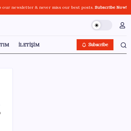
o our newsletter & never miss our best posts.
Subscribe Now!
TIM
İLETİŞİM
Subscribe
SON YAZILAR
ı
’ndan
Madenciler Meclis’e yürüyor