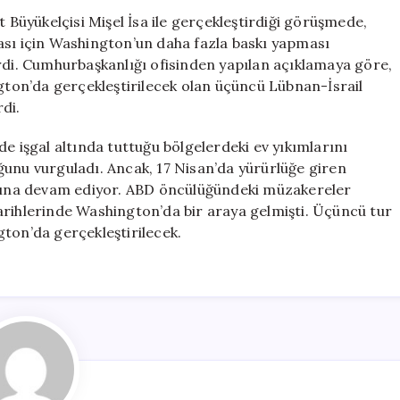
İsrail
üyükelçisi Mişel İsa ile gerçekleştirdiği görüşmede,
Üzerinde
rması için Washington’un daha fazla baskı yapması
Baskı
irdi. Cumhurbaşkanlığı ofisinden yapılan açıklamaya göre,
Kurun
ngton’da gerçekleştirilecek olan üçüncü Lübnan-İsrail
için
di.
e işgal altında tuttuğu bölgelerdeki ev yıkımlarını
ğunu vurguladı. Ancak, 17 Nisan’da yürürlüğe giren
larına devam ediyor. ABD öncülüğündeki müzakereler
arihlerinde Washington’da bir araya gelmişti. Üçüncü tur
ton’da gerçekleştirilecek.