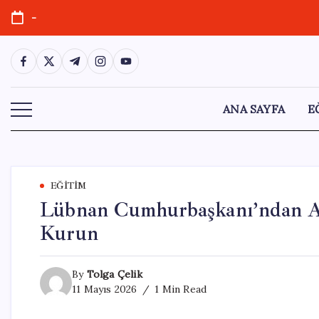
Skip
-
to
content
https://www.facebook.com/
https://twitter.com/
https://t.me/
https://www.instagram.com/
https://youtube.com/
ANA SAYFA
E
EĞITIM
Lübnan Cumhurbaşkanı’ndan AB
Kurun
By
Tolga Çelik
11 Mayıs 2026
1 Min Read