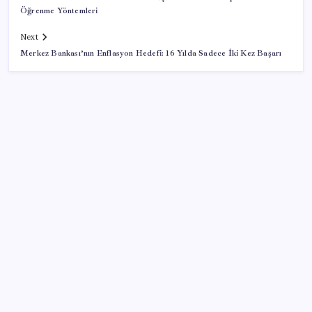
Öğrenme Yöntemleri
Next
Merkez Bankası’nın Enflasyon Hedefi: 16 Yılda Sadece İki Kez Başarı
SON YAZILAR
İBB Davası’nda yeni gelişme: Tahliye kararı çıkmadı!
Dervişoğlu’ndan ‘Bayrak kaldırıyorum’ mitingine
çağrı
Ekonomide 1987 çöküşü mümkün… Efsane yatırımcı
Michael Burry’den rekor kıran borsada felaket