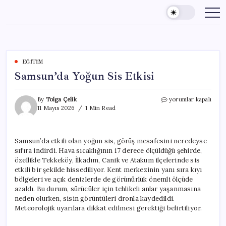
Skip
to
content
EĞITIM
Samsun’da Yoğun Sis Etkisi
Samsun’da
By
Tolga Çelik
yorumlar kapalı
Yoğun
11 Mayıs 2026
1 Min Read
Sis
Etkisi
için
Samsun’da etkili olan yoğun sis, görüş mesafesini neredeyse
sıfıra indirdi. Hava sıcaklığının 17 derece ölçüldüğü şehirde,
özellikle Tekkeköy, İlkadım, Canik ve Atakum ilçelerinde sis
etkili bir şekilde hissediliyor. Kent merkezinin yanı sıra kıyı
bölgeleri ve açık denizlerde de görünürlük önemli ölçüde
azaldı. Bu durum, sürücüler için tehlikeli anlar yaşanmasına
neden olurken, sisin görüntüleri dronla kaydedildi.
Meteorolojik uyarılara dikkat edilmesi gerektiği belirtiliyor.