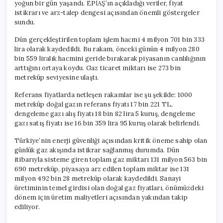
yoğun bir gün yaşandı. EPİAŞ’ın açıkladığı veriler, fiyat
istikrarı ve arz-talep dengesi açısından önemli göstergeler
sundu.
Dün gerçekleştirilen toplam işlem hacmi 4 milyon 701 bin 333
lira olarak kaydedildi. Bu rakam, önceki günün 4 milyon 280
bin 559 liralık hacmini geride bırakarak piyasanın canlılığının
arttığını ortaya koydu. Gaz ticaret miktarı ise 273 bin
metreküp seviyesine ulaştı.
Referans fiyatlarda netleşen rakamlar ise şu şekilde: 1000
metreküp doğal gazın referans fiyatı 17 bin 221 TL,
dengeleme gazı alış fiyatı 18 bin 82 lira 5 kuruş, dengeleme
gazı satış fiyatı ise 16 bin 359 lira 95 kuruş olarak belirlendi.
Türkiye’nin enerji güvenliği açısından kritik öneme sahip olan
günlük gaz akışında istikrar sağlanmış durumda. Dün
itibarıyla sisteme giren toplam gaz miktarı 131 milyon 563 bin
690 metreküp, piyasaya arz edilen toplam miktar ise 131
milyon 492 bin 28 metreküp olarak kaydedildi. Sanayi
üretiminin temel girdisi olan doğal gaz fiyatları, önümüzdeki
dönem için üretim maliyetleri açısından yakından takip
ediliyor.