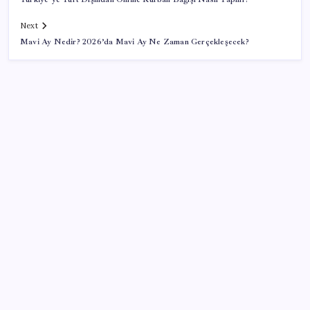
Next
Mavi Ay Nedir? 2026’da Mavi Ay Ne Zaman Gerçekleşecek?
SON YAZILAR
Katlanabilir telefonda incelik yarışı kızıştı: HONOR
Magic V6 Türkiye’de
Huawei Nova 16 SE 8500mAh Batarya ve Uydu
Bağlantısı ile Tanıtıldı
Meta’ya çocuk güvenliği davasında 567 milyon dolar