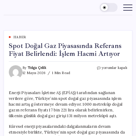
Skip
to
content
HABER
Spot Doğal Gaz Piyasasında Referans
Fiyat Belirlendi: İşlem Hacmi Artıyor
Spot
By
Tolga Çelik
yorumlar kapalı
Doğal
12 Mayıs 2026
1 Min Read
Gaz
Piyasasında
Referans
Enerji Piyasaları İşletme AŞ (EPİAŞ) tarafından sağlanan
Fiyat
verilere göre, Türkiye’nin spot doğal gaz piyasasında işlem
Belirlendi:
İşlem
hacmi artış göstermeye devam ediyor. 1000 metreküp doğal
Hacmi
gazın referans fiyatı 17 bin 221 lira olarak belirlenirken,
Artıyor
ülkenin günlük doğal gaz girişi 131 milyon metreküpü aştı.
için
Küresel enerji piyasalarındaki dalgalanmaların devam
etmesiyle birlikte, Türkiye’nin spot doğal gaz piyasasında da