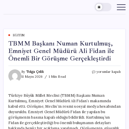
Skip
to
content
EĞITIM
TBMM Başkanı Numan Kurtulmuş,
Emniyet Genel Müdürü Ali Fidan ile
Önemli Bir Görüşme Gerçekleştirdi
TBMM
By
Tolga Çelik
yorumlar kapalı
Başkanı
11 Mayıs 2026
1 Min Read
Numan
Kurtulmuş,
Emniyet
Türkiye Büyük Millet Meclisi (TBMM) Başkanı Numan
Genel
Kurtulmuş, Emniyet Genel Müdürü Ali Fidan’ı makamında
Müdürü
Ali
kabul etti. Görüşme, Meclis’in resmi sosyal medya hesabından
Fidan
duyuruldu. Emniyet Genel Müdürü Fidan ile yapılan bu
ile
görüşmenin basına kapalı olduğu bildirildi. Kurtulmuş’un
Önemli
Fidan ile gerçekleştirdiği bu önemli buluşmanın detayları
Bir
hakkında henüz bir açıklama yapılmadı. Görüşmenin, güvenlik