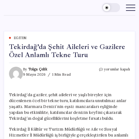
Skip
to
content
EĞITIM
Tekirdağ’da Şehit Aileleri ve Gazilere
Özel Anlamlı Tekne Turu
Tekirdağ’da
By
Tolga Çelik
yorumlar kapalı
Şehit
9 Mayıs 2026
1 Min Read
Aileleri
ve
Gazilere
Tekirdağ’da gaziler, şehit aileleri ve yaşlı bireyler için
Özel
düzenlenen özel bir tekne turu, katılımcılara unutulmaz anlar
Anlamlı
Tekne
yaşattı. Marmara Denizi’nin eşsiz manzaraları eşliğinde
Turu
yapılan bu etkinlikte, katılımcılar denizin keyfini çıkararak
için
Tekirdağ’ın doğal güzelliklerini keşfetme fırsatı buldu.
Tekirdağ İl Kültür ve Turizm Müdürlüğü ve Aile ve Sosyal
Hizmetler İl Müdürlüğü iş birliğiyle gerçekleştirilen bu anlamlı