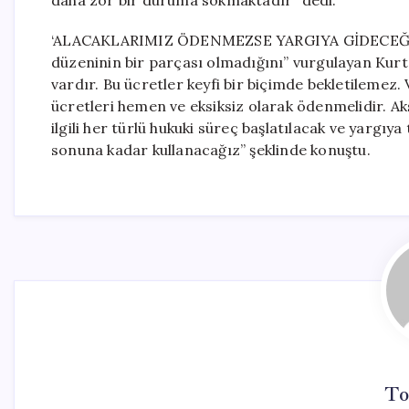
daha zor bir duruma sokmaktadır” dedi.
‘ALACAKLARIMIZ ÖDENMEZSE YARGIYA GİDECEĞİZ’ V
düzeninin bir parçası olmadığını” vurgulayan Kurt,
vardır. Bu ücretler keyfi bir biçimde bekletilemez.
ücretleri hemen ve eksiksiz olarak ödenmelidir. A
ilgili her türlü hukuki süreç başlatılacak ve yargı
sonuna kadar kullanacağız” şeklinde konuştu.
To