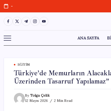
Skip
-
to
content
https://www.facebook.com/
https://twitter.com/
https://t.me/
https://www.instagram.com/
https://youtube.com/
ANA SAYFA
E
EĞITIM
Türkiye’de Memurların Alacakl
Üzerinden Tasarruf Yapılamaz”
By
Tolga Çelik
12 Mayıs 2026
2 Min Read