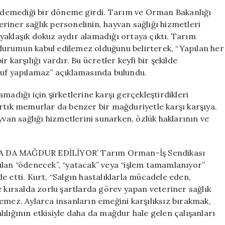
“Emekçinin
l edemediği bir döneme girdi. Tarım ve Orman Bakanlığı
Emeği
iner sağlık personelinin, hayvan sağlığı hizmetleri
Üzerinden
yaklaşık dokuz aydır alamadığı ortaya çıktı. Tarım
Tasarruf
durumun kabul edilemez olduğunu belirterek, “Yapılan her
Yapılamaz”
 karşılığı vardır. Bu ücretler keyfi bir şekilde
için
ruf yapılamaz” açıklamasında bulundu.
madığı için şirketlerine karşı gerçekleştirdikleri
artık memurlar da benzer bir mağduriyetle karşı karşıya.
yvan sağlığı hizmetlerini sunarken, özlük haklarının ve
DA MAĞDUR EDİLİYOR’ Tarım Orman-İş Sendikası
ılan “ödenecek”, “yatacak” veya “işlem tamamlanıyor”
ade etti. Kurt, “Salgın hastalıklarla mücadele eden,
e kırsalda zorlu şartlarda görev yapan veteriner sağlık
emez. Aylarca insanların emeğini karşılıksız bırakmak,
ılığının etkisiyle daha da mağdur hale gelen çalışanları