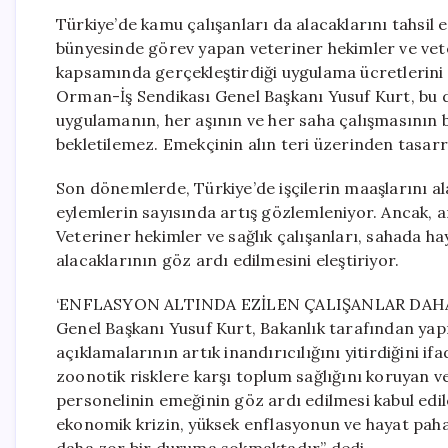
Türkiye’de kamu çalışanları da alacaklarını tahsi
bünyesinde görev yapan veteriner hekimler ve veter
kapsamında gerçekleştirdiği uygulama ücretlerini 
Orman-İş Sendikası Genel Başkanı Yusuf Kurt, bu 
uygulamanın, her aşının ve her saha çalışmasının bir
bekletilemez. Emekçinin alın teri üzerinden tasar
Son dönemlerde, Türkiye’de işçilerin maaşlarını ala
eylemlerin sayısında artış gözlemleniyor. Ancak, 
Veteriner hekimler ve sağlık çalışanları, sahada ha
alacaklarının göz ardı edilmesini eleştiriyor.
‘ENFLASYON ALTINDA EZİLEN ÇALIŞANLAR DAHA 
Genel Başkanı Yusuf Kurt, Bakanlık tarafından yap
açıklamalarının artık inandırıcılığını yitirdiğini if
zoonotik risklere karşı toplum sağlığını koruyan v
personelinin emeğinin göz ardı edilmesi kabul edil
ekonomik krizin, yüksek enflasyonun ve hayat pahal