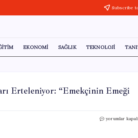
Subscribe t
ĞİTİM
EKONOMİ
SAĞLIK
TEKNOLOJİ
TANI
arı Erteleniyor: “Emekçinin Emeği
Türkiye’de
yorumlar kapal
Memurların
Alacakları
Erteleniyor: