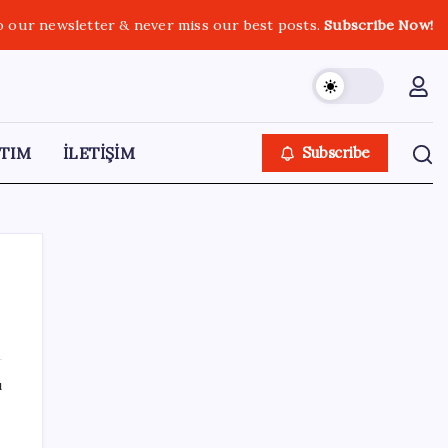
o our newsletter & never miss our best posts.
Subscribe Now!
TIM
İLETİŞİM
Subscribe
SON YAZILAR
ı
Ekonomide 1987 çöküşü mümkün… Efsane
yatırımcı Michael Burry’den rekor kıran