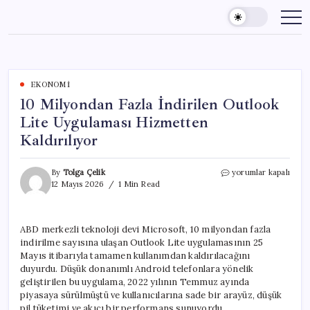
Skip
to
content
EKONOMI
10 Milyondan Fazla İndirilen Outlook
Lite Uygulaması Hizmetten
Kaldırılıyor
10
By
Tolga Çelik
yorumlar kapalı
Milyondan
12 Mayıs 2026
1 Min Read
Fazla
İndirilen
Outlook
ABD merkezli teknoloji devi Microsoft, 10 milyondan fazla
Lite
indirilme sayısına ulaşan Outlook Lite uygulamasının 25
Uygulaması
Hizmetten
Mayıs itibarıyla tamamen kullanımdan kaldırılacağını
Kaldırılıyor
duyurdu. Düşük donanımlı Android telefonlara yönelik
için
geliştirilen bu uygulama, 2022 yılının Temmuz ayında
piyasaya sürülmüştü ve kullanıcılarına sade bir arayüz, düşük
pil tüketimi ve akıcı bir performans sunuyordu.