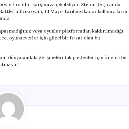
Olarak
le fırsatlar karşımıza çıkabiliyor. Steam’de şu anda
Sunuluyor
ttle” adlı iki oyun, 13 Mayıs tarihine kadar kullanıcıların
için
umda.
kapatmadığınız veya oyunlar platformdan kaldırılmadığı
ece, oyunseverler için güzel bir fırsat olan bu
un dünyasındaki gelişmeleri takip edenler için önemli bir
nutmayın!