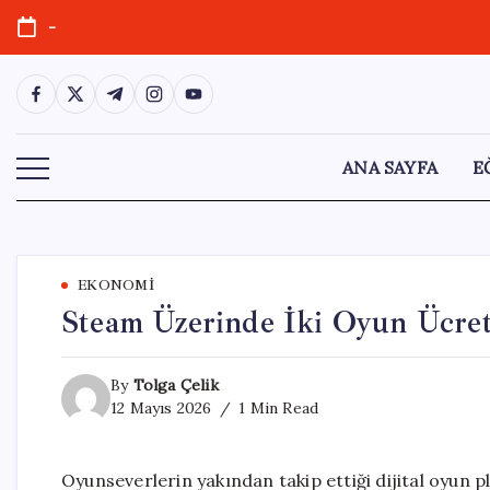
Skip
-
to
content
https://www.facebook.com/
https://twitter.com/
https://t.me/
https://www.instagram.com/
https://youtube.com/
ANA SAYFA
E
EKONOMI
Steam Üzerinde İki Oyun Ücret
By
Tolga Çelik
12 Mayıs 2026
1 Min Read
Oyunseverlerin yakından takip ettiği dijital oyun p