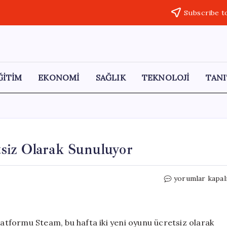
Subscribe t
ĞİTİM
EKONOMİ
SAĞLIK
TEKNOLOJİ
TANI
siz Olarak Sunuluyor
Steam
yorumlar kapal
Üzerinde
İki
Oyun
Ücretsiz
latformu Steam, bu hafta iki yeni oyunu ücretsiz olarak