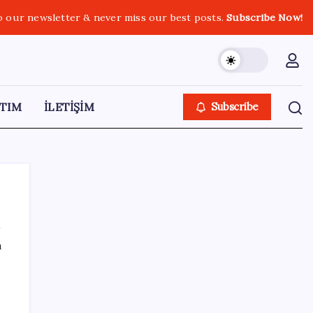
o our newsletter & never miss our best posts.
Subscribe Now!
TIM
İLETİŞİM
Subscribe
ı
SON YAZILAR
Madenciler Meclis’e yürüyor