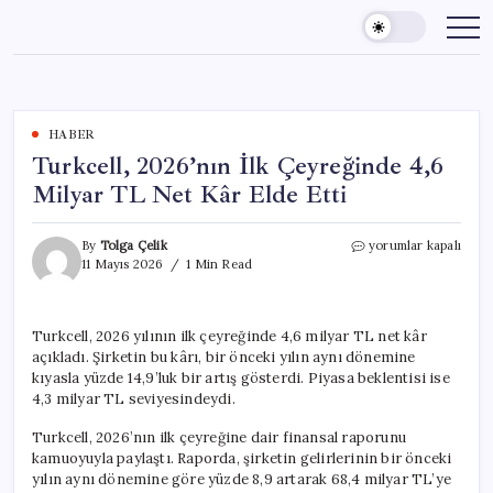
Skip
to
content
HABER
Turkcell, 2026’nın İlk Çeyreğinde 4,6
Milyar TL Net Kâr Elde Etti
Turkcell,
By
Tolga Çelik
yorumlar kapalı
2026’nın
11 Mayıs 2026
1 Min Read
İlk
Çeyreğinde
4,6
Turkcell, 2026 yılının ilk çeyreğinde 4,6 milyar TL net kâr
Milyar
açıkladı. Şirketin bu kârı, bir önceki yılın aynı dönemine
TL
Net
kıyasla yüzde 14,9’luk bir artış gösterdi. Piyasa beklentisi ise
Kâr
4,3 milyar TL seviyesindeydi.
Elde
Etti
Turkcell, 2026’nın ilk çeyreğine dair finansal raporunu
için
kamuoyuyla paylaştı. Raporda, şirketin gelirlerinin bir önceki
yılın aynı dönemine göre yüzde 8,9 artarak 68,4 milyar TL’ye