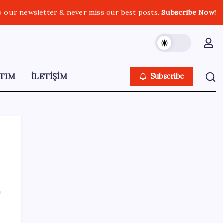
o our newsletter & never miss our best posts.
Subscribe Now!
TIM
İLETİŞİM
Subscribe
SON YAZILAR
ı
Pezeşkiyan: Teslim olmaya zorlanırsak
savaşırız, boyun eğmeyiz