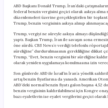
ABD Başkanı Donald Trump, İran’daki çatışmaların e
federal benzin vergisini geçici olarak askıya alma
düzenlemeleri üzerine gerçekleştirilen bir toplan
Trump, benzin vergisinin askıya alınıp alınmayacağ
Trump, vergiyi ne süreyle askıya almayı düşündüğü
yaptı. Başkan Trump, İran ile savaşın sona ermesin
öne sürdü. CBS News’e verdiği telefonlu röportajda
süreliğine” durdurulmasının gerekliliğine dikkat çek
Trump, “Evet, benzin vergisini bir süreliğine kaldı
olarak yeniden uygulamaya konulmasına izin verec
Son günlerde ABD ile İsrail’in İran’a yönelik saldır
artış benzin fiyatlarına da yansıdı. Amerikan Otomob
ABD’deki normal benzin fiyatı galon başına 4,52 do
benzin vergisinin kaldırılabilmesi için Kongre onayı
bazı eyaletlerin ise eyalet vergilerini geçici olarak