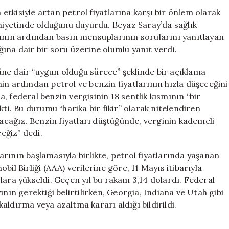
Geçici
tkisiyle artan petrol fiyatlarına karşı bir önlem olarak
Olarak
 niyetinde olduğunu duyurdu. Beyaz Saray’da sağlık
Kaldırmayı
tının ardından basın mensuplarının sorularını yanıtlayan
Planlıyor
ına dair bir soru üzerine olumlu yanıt verdi.
için
ne dair “uygun olduğu sürece” şeklinde bir açıklama
in ardından petrol ve benzin fiyatlarının hızla düşeceğini
, federal benzin vergisinin 18 sentlik kısmının “bir
ti. Bu durumu “harika bir fikir” olarak nitelendiren
racağız. Benzin fiyatları düştüğünde, verginin kademeli
eğiz” dedi.
ılarının başlamasıyla birlikte, petrol fiyatlarında yaşanan
il Birliği (AAA) verilerine göre, 11 Mayıs itibarıyla
lara yükseldi. Geçen yıl bu rakam 3,14 dolardı. Federal
nın gerektiği belirtilirken, Georgia, Indiana ve Utah gibi
 kaldırma veya azaltma kararı aldığı bildirildi.