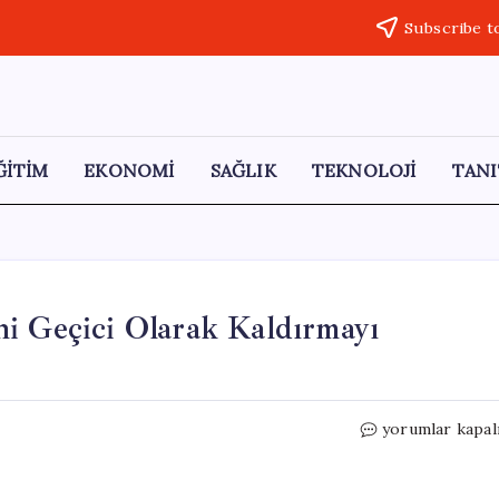
Subscribe t
ĞİTİM
EKONOMİ
SAĞLIK
TEKNOLOJİ
TANI
ni Geçici Olarak Kaldırmayı
Trump,
yorumlar kapal
Federal
Benzin
Vergisini